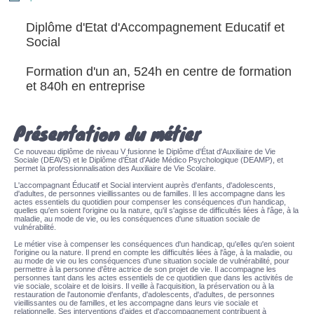
Diplôme d'Etat d'Accompagnement Educatif et
Social
Formation d'un an, 524h en centre de formation
et 840h en entreprise
Présentation du métier
Ce nouveau diplôme de niveau V fusionne le Diplôme d'État d'Auxiliaire de Vie
Sociale (DEAVS) et le Diplôme d'État d'Aide Médico Psychologique (DEAMP), et
permet la professionnalisation des Auxiliaire de Vie Scolaire.
L'accompagnant Éducatif et Social intervient auprès d'enfants, d'adolescents,
d'adultes, de personnes vieillissantes ou de familles. Il les accompagne dans les
actes essentiels du quotidien pour compenser les conséquences d'un handicap,
quelles qu'en soient l'origine ou la nature, qu'il s'agisse de difficultés liées à l'âge, à la
maladie, au mode de vie, ou les conséquences d'une situation sociale de
vulnérabilité.
Le métier vise à compenser les conséquences d'un handicap, qu'elles qu'en soient
l'origine ou la nature. Il prend en compte les difficultés liées à l'âge, à la maladie, ou
au mode de vie ou les conséquences d'une situation sociale de vulnérabilité, pour
permettre à la personne d'être actrice de son projet de vie. Il accompagne les
personnes tant dans les actes essentiels de ce quotidien que dans les activités de
vie sociale, scolaire et de loisirs. Il veille à l'acquisition, la préservation ou à la
restauration de l'autonomie d'enfants, d'adolescents, d'adultes, de personnes
vieillissantes ou de familles, et les accompagne dans leurs vie sociale et
relationnelle. Ses interventions d'aides et d'accompagnement contribuent à